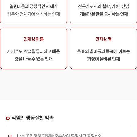
열린마음과 긍정적인
자세
가
전문가로서의
철학, 가치, 신념
업무와 연계되어
실천하는 인재
기본과
본질을 중시하는 인재
인재상 아홉
인재상 열
자기주도 학습을
좋아하고
배운
목표의 올바름과
목표에 이르는
것을
나눌 수 있는 인재
과정이
올바른 인재
직원의 행동실천 약속
나는 윤리경영 지침을 준수하여 투명하고 공정하게
01