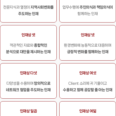
전문지식과 열정이
지역사회변화를
업무수행에
주인의식과 책임의식이
주도하는 인재
함께하는 인재
인재상 셋
인재상 넷
객관적인 자료와
종합적인
환경변화에 능동적으로
대응하며
분석으로
대안을 제시하는 인재
긍정적 변화를
함께하는 인재
인재상 다섯
인재상 여섯
다양성을 수용하며
창의적으로
Client 소리에 귀
기울이고
네트워크
협업을 주도하는 인재
수용하고 함께
공감할 줄 아는 인재
인재상 일곱
인재상 여덟