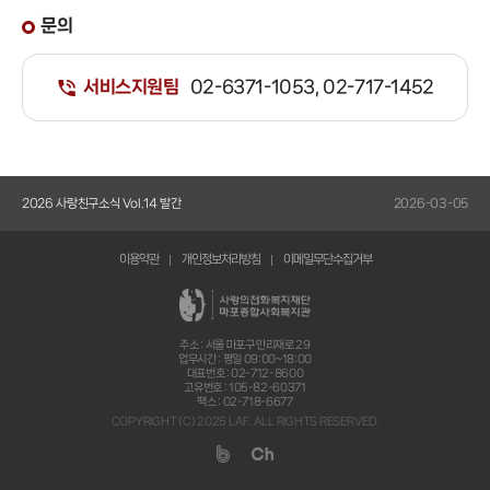
문의
서비스지원팀
02-6371-1053, 02-717-1452
5-14
2026 사랑친구소식 Vol.14 발간
2026-03-05
20
이용약관
개인정보처리방침
이메일무단수집거부
주소 : 서울 마포구 만리재로 29
업무시간 : 평일 09:00~18:00
대표번호 : 02-712-8600
고유번호 : 105-82-60371
팩스 : 02-718-6677
COPYRIGHT (C) 2025 LAF. ALL RIGHTS RESERVED.