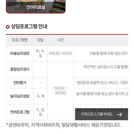
언어치료실
상담프로그램 안내
프로그램명
요일
시간
화, 수,
미술심리상담
09:30~16:00
미술을 통해 아동·청소년의 자
토
객관적인 심리검사 도구를 활용한
아
종합심리검사
-
종
언어평가
-
언어문제 해결력 검사, PRES, 구문의미
14:00 ~
20:00
놀이를 통해 아동·청소년의 정서적 감정
놀이심리상담
수, 목
수, 금,
전문 언어재활 상담으로 언어지연, 발음 
언어프로그램
우측으로 스크롤 하세요.
토
유
*굳센바우처, 지역사회바우처, 발달재활서비스 제공기관입니다.