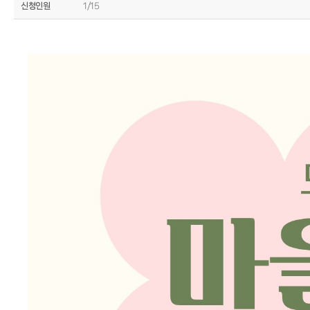
신청인원
1/15