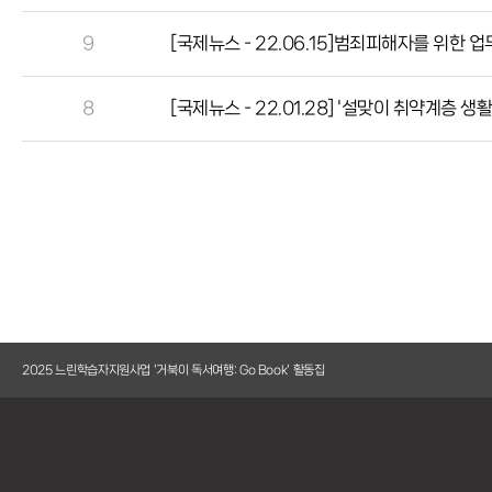
9
[국제뉴스 - 22.06.15]범죄피해자를 위한 
8
[국제뉴스 - 22.01.28] '설맞이 취약계층 
5-14
2025 느린학습자지원사업 '거북이 독서여행: Go Book' 활동집