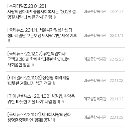
[복지타임즈 23.01.26]
사랑의전화마포종합사회복지관, ‘2023 설
마포종합복지관
23.01.27
명절 사랑 나눔 큰 잔치’ 진행
[국제뉴스-23.1.11] 서울시자원봉사센터
청바지원단 보온보냉 도시락 가방 제작 기부
마포종합복지관
23.01.11
[국제뉴스-22.12.07] 유한책임회사
굳팩코리아와 함께 한'따뜻한 한끼 나눔'
마포종합복지관
22.12.23
사회공헌 활동
[이데일리-22.11.02] 상장협, 취약계층
마포종합복지관
22.11.03
'따뜻한 겨울나기 성금' 전달
[파이낸셜뉴스 - 22.11.02] 상장협, 취약층
마포종합복지관
22.11.03
위한 '따뜻한 겨울 나기' 사업 참여
[국제뉴스-22.11.01] 제9회 사랑의전화
마포종합복지관
22.11.03
생명존중캠페인 '함께! 공감'