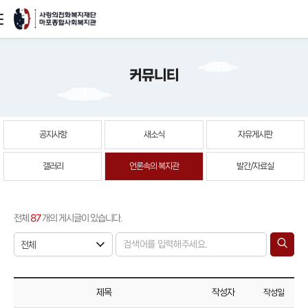
본문
커뮤니티
바로가기
공지사항
새소식
자유게시판
갤러리
언론속의 복지관
발간/자료실
전체
87
개의 게시글이 있습니다.
제목
작성자
작성일