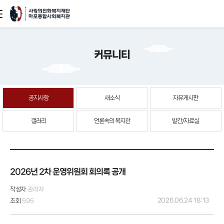
본문
커뮤니티
바로가기
공지사항
새소식
자유게시판
갤러리
언론속의 복지관
발간/자료실
2026년 2차 운영위원회 회의록 공개
작성자
관리자
2026.06.24 18:13
조회
595