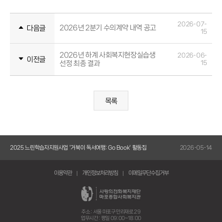
2026-07-
2026년 2분기 수의계약 내역 공고
다음글
15
2026년 하계 사회복지현장실습생
2026-06-
이전글
선정 최종 결과
15
목록
5-14
2025 느린학습자지원사업 '거북이 독서여행: Go Book' 활동집
2026-05-14
20
이용약관
개인정보처리방침
이메일무단수집거부
주소 : 서울 마포구 만리재로 29
업무시간 : 평일 09:00~18:00