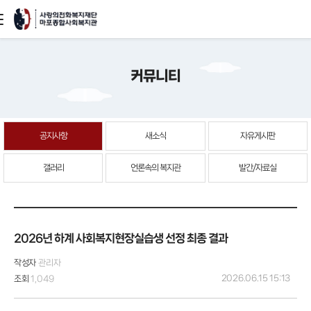
본문
커뮤니티
바로가기
공지사항
새소식
자유게시판
갤러리
언론속의 복지관
발간/자료실
2026년 하계 사회복지현장실습생 선정 최종 결과
작성자
관리자
2026.06.15 15:13
조회
1,049