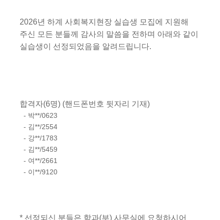
2026
년 하계 사회복지현장 실습생
모집에 지원해
주신 모든 분들께 감사의 말씀을 전하며 아래와 같이
실습생이 선정되었음을 알려드립니다
.
합격자
(6
명
) (
핸드폰번호 뒷자리 기재
)
- 박**/0623
- 김**/2554
- 강**/1783
- 김**/5459
- 여**/2661
- 이**/9120
*
선정되신 분들은 학과
(
부
)
사무실에 요청하시어