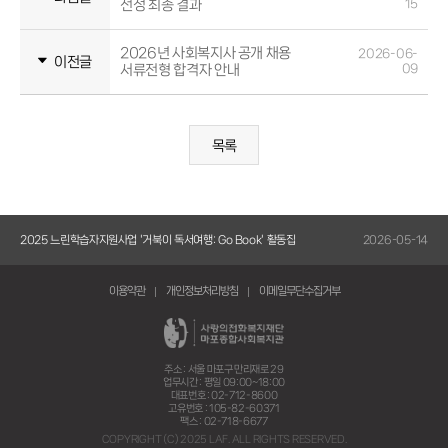
선정 최종 결과
15
2026년 사회복지사 공개 채용
2026-06-
이전글
서류전형 합격자 안내
09
목록
5-14
2025 느린학습자지원사업 '거북이 독서여행: Go Book' 활동집
2026-05-14
20
이용약관
개인정보처리방침
이메일무단수집거부
주소 : 서울 마포구 만리재로 29
업무시간 : 평일 09:00~18:00
대표번호 : 02-712-8600
고유번호 : 105-82-60371
팩스 : 02-718-6677
COPYRIGHT (C) 2025 LAF. ALL RIGHTS RESERVED.