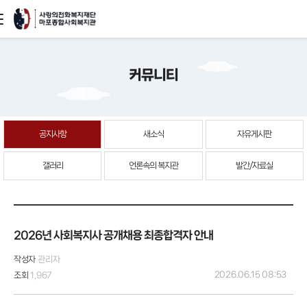
본문
커뮤니티
바로가기
공지사항
새소식
자유게시판
갤러리
언론속의 복지관
발간/자료실
2026년 사회복지사 공개채용 최종합격자 안내
작성자
관리자
2026.06.15 08:53
조회
1,967