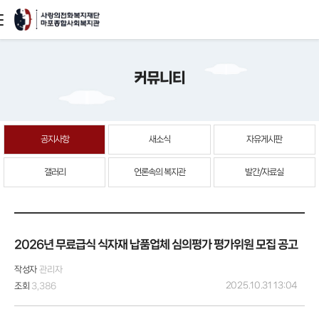
본문
커뮤니티
바로가기
공지사항
새소식
자유게시판
갤러리
언론속의 복지관
발간/자료실
2026년 무료급식 식자재 납품업체 심의평가 평가위원 모집 공고
작성자
관리자
2025.10.31 13:04
조회
3,386