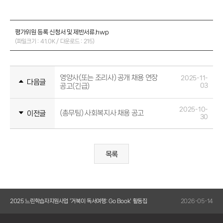
평가위원 등록 신청서 및 제반서류.hwp
(파일크기 : 41.0K / 다운로드 : 215)
영양사(또는 조리사) 공개 채용 연장
2025-11-
다음글
공고(긴급)
03
2025-10-
(총무팀) 사회복지사 채용 공고
이전글
30
목록
14
2025 느린학습자지원사업 '거북이 독서여행: Go Book' 활동집
2026-05-14
202