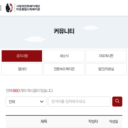
본문
커뮤니티
바로가기
공지사항
새소식
자유게시판
갤러리
언론속의 복지관
발간/자료실
전체
660
개의 게시글이 있습니다.
제목
작성자
작성일