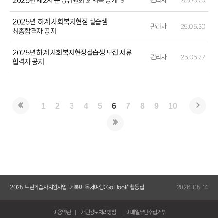
2025년 제2차 운영위원회 회의록 공개
관리자
25.06.20
2025년 하계 사회복지현장 실습생
관리자
25.05.30
최종합격자 공지
2025년 하계 사회복지현장실습생 모집 서류
관리자
25.05.27
합격자 공지
1
2
3
4
5
6
7
8
9
10
5-14
2025 느린학습자지원사업 '거북이 독서여행: Go Book' 활동집
2026-05-14
20
이용약관
개인정보처리방침
이메일무단수집거부