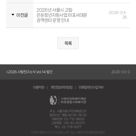
2026년 서울시 고립·
2026-03-
이전글
은둔청년지원사업 마포서대문
26
권역센터 운영 안내
목록
5-14
2026 사랑친구소식 Vol.14 발간
2026-03-05
20
이용약관
개인정보처리방침
이메일무단수집거부
주소 : 서울 마포구 만리재로 29
업무시간 : 평일 09:00~18:00
대표번호 : 02-712-8600
고유번호 : 105-82-60371
팩스 : 02-718-6677
COPYRIGHT (C) 2025 LAF. ALL RIGHTS RESERVED.