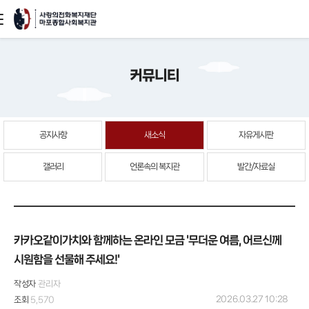
본문
커뮤니티
바로가기
공지사항
새소식
자유게시판
갤러리
언론속의 복지관
발간/자료실
카카오같이가치와 함께하는 온라인 모금 '무더운 여름, 어르신께
시원함을 선물해 주세요!'
작성자
관리자
2026.03.27 10:28
조회
5,570