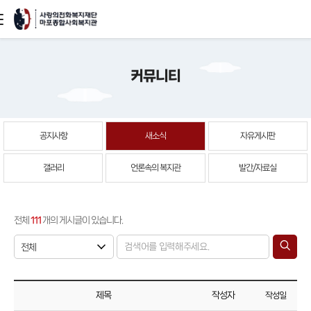
본문
커뮤니티
바로가기
공지사항
새소식
자유게시판
갤러리
언론속의 복지관
발간/자료실
전체
111
개의 게시글이 있습니다.
제목
작성자
작성일