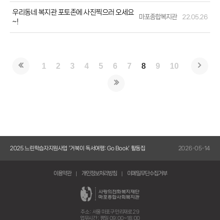
우리동네 복지관 포토존에 사진찍으러 오세요
마포종합복지관
22.05.26
~!
1
2
3
4
5
6
7
8
9
10
5-14
2025 느린학습자지원사업 '거북이 독서여행: Go Book' 활동집
2026-05-14
20
이용약관
개인정보처리방침
이메일무단수집거부
주소 : 서울 마포구 만리재로 29
업무시간 : 평일 09:00~18:00