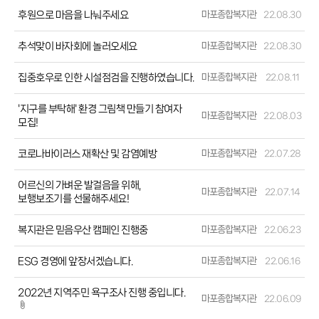
후원으로 마음을 나눠주세요
마포종합복지관
22.08.30
추석맞이 바자회에 놀러오세요
마포종합복지관
22.08.30
집중호우로 인한 시설점검을 진행하였습니다.
마포종합복지관
22.08.11
'지구를 부탁해' 환경 그림책 만들기 참여자
마포종합복지관
22.08.03
모집!
코로나바이러스 재확산 및 감염예방
마포종합복지관
22.07.28
어르신의 가벼운 발걸음을 위해,
마포종합복지관
22.07.14
보행보조기를 선물해주세요!
복지관은 믿음우산 캠페인 진행중
마포종합복지관
22.06.23
ESG 경영에 앞장서겠습니다.
마포종합복지관
22.06.16
2022년 지역주민 욕구조사 진행 중입니다.
마포종합복지관
22.06.09