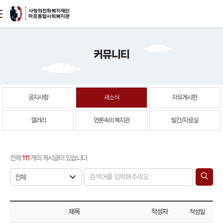
본문
커뮤니티
바로가기
공지사항
새소식
자유게시판
갤러리
언론속의 복지관
발간/자료실
전체
111
개의 게시글이 있습니다.
제목
작성자
작성일