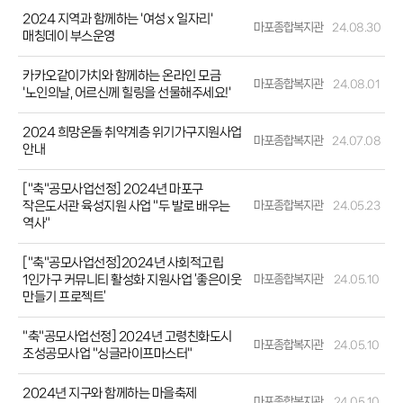
2024 지역과 함께하는 '여성 x 일자리'
마포종합복지관
24.08.30
매칭데이 부스운영
카카오같이가치와 함께하는 온라인 모금
마포종합복지관
24.08.01
'노인의날, 어르신께 힐링을 선물해주세요!'
2024 희망온돌 취약계층 위기가구지원사업
마포종합복지관
24.07.08
안내
["축"공모사업선정] 2024년 마포구
작은도서관 육성지원 사업 "두 발로 배우는
마포종합복지관
24.05.23
역사"
["축"공모사업선정]2024년 사회적고립
1인가구 커뮤니티 활성화 지원사업 ‘좋은이웃
마포종합복지관
24.05.10
만들기 프로젝트’
"축"공모사업선정] 2024년 고령친화도시
마포종합복지관
24.05.10
조성공모사업 "싱글라이프마스터"
2024년 지구와 함께하는 마을축제
마포종합복지관
24.05.10