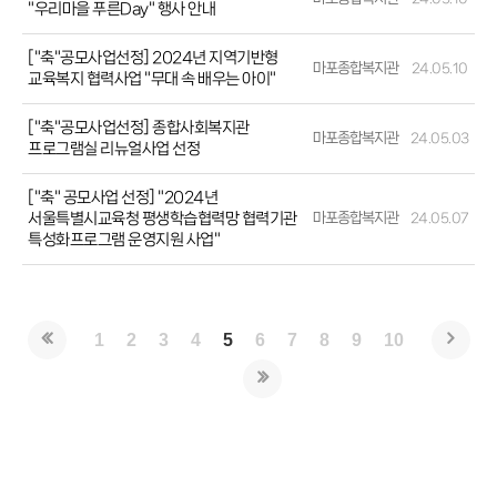
"우리마을 푸른Day" 행사 안내
["축"공모사업선정] 2024년 지역기반형
마포종합복지관
24.05.10
교육복지 협력사업 "무대 속 배우는 아이"
["축"공모사업선정] 종합사회복지관
마포종합복지관
24.05.03
프로그램실 리뉴얼사업 선정
["축" 공모사업 선정] "2024년
서울특별시교육청 평생학습협력망 협력기관
마포종합복지관
24.05.07
특성화프로그램 운영지원 사업"
1
2
3
4
5
6
7
8
9
10