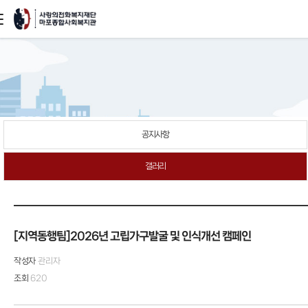
본문
바로가기
공지사항
갤러리
[지역동행팀]2026년 고립가구발굴 및 인식개선 캠페인
작성자
관리자
조회
620