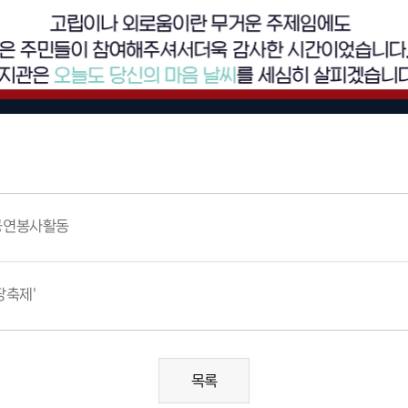
 공연봉사활동
팡축제'
목록