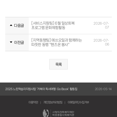
[서비스지원팀] 6월 일상회복
2026-07-
다음글
프로그램 문화체험활동
07
[지역동행팀] 에쓰오일과 함께하는
2026-07-
이전글
따뜻한 동행 "핸즈온 봉사"
06
목록
5-14
2025 느린학습자지원사업 '거북이 독서여행: Go Book' 활동집
2026-05-14
20
이용약관
개인정보처리방침
이메일무단수집거부