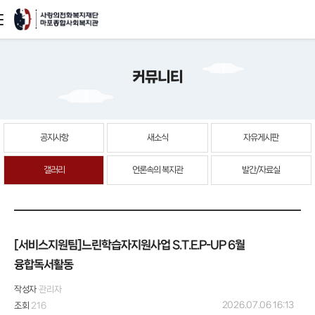
본문
커뮤니티
바로가기
공지사항
새소식
자유게시판
갤러리
언론속의 복지관
발간/자료실
[서비스지원팀]느린학습자지원사업 S.T.E.P-UP 6월
융합독서활동
작성자
관리자
2026.07.06 16:13
조회
216