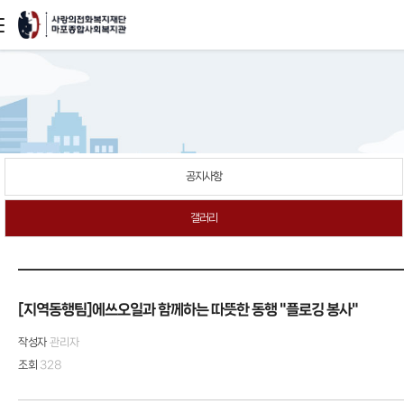
본문
바로가기
공지사항
갤러리
[지역동행팀]에쓰오일과 함께하는 따뜻한 동행 "플로깅 봉사"
작성자
관리자
조회
328