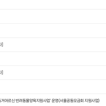
다]
다]
독거어르신 반려동물양육지원사업' 운영(서울공동모금회 지원사업)