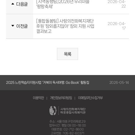
[지역동행팀]2026년 우리마을
2026-04-
다음글
'팡팡축제'
22
[통합돌봄팀] 사랑의전화복지재단
2026-04-
이전글
후원 '참외롭지않아' 참외 지원 사업
17
결과보고
목록
5-14
2025 느린학습자지원사업 '거북이 독서여행: Go Book' 활동집
2026-05-14
20
이용약관
개인정보처리방침
이메일무단수집거부
주소 : 서울 마포구 만리재로 29
업무시간 : 평일 09:00~18:00
대표번호 : 02-712-8600
고유번호 : 105-82-60371