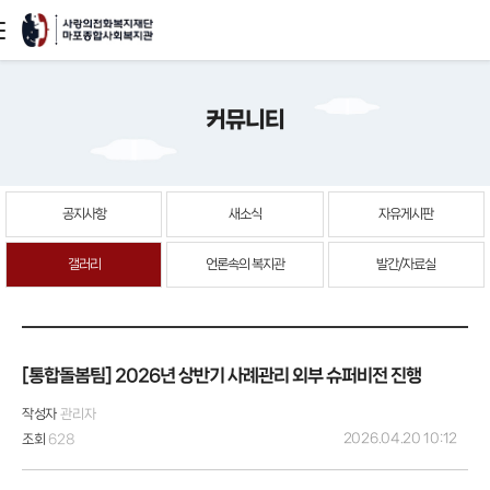
본문
커뮤니티
바로가기
공지사항
새소식
자유게시판
갤러리
언론속의 복지관
발간/자료실
[통합돌봄팀] 2026년 상반기 사례관리 외부 슈퍼비전 진행
작성자
관리자
2026.04.20 10:12
조회
628